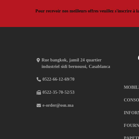
Pour recevoir nos meilleurs offres veuillez s'inscrire à l
Rue bangkok, jamil 24 quartier
industriel sidi bernoussi, Casablanca
0522-66-12-69/70
MOBIL
0522-35-70-52/53
CONSO
e-order@osn.ma
INFOR
FOURN
PAPET