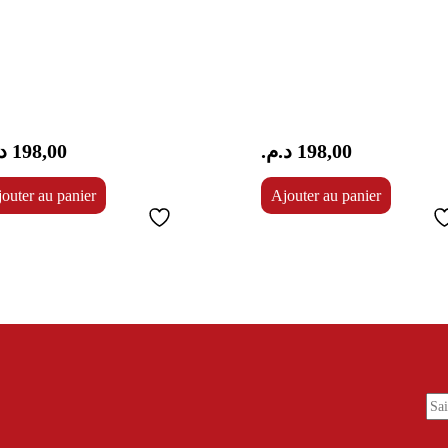
.
198,00
د.م.
198,00
outer au panier
Ajouter au panier