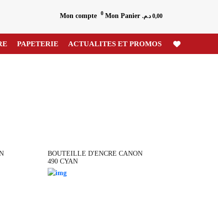
0
Mon compte
Mon Panier
د.م.
0,00
RE
PAPETERIE
ACTUALITES ET PROMOS
N
BOUTEILLE D'ENCRE CANON
490 CYAN