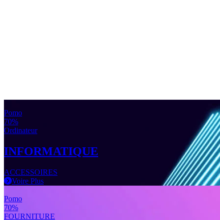
Pomo
70%
Ordinateur
INFORMATIQUE
ACCESSOIRES
Voire Plus
Pomo
70%
FOURNITURE