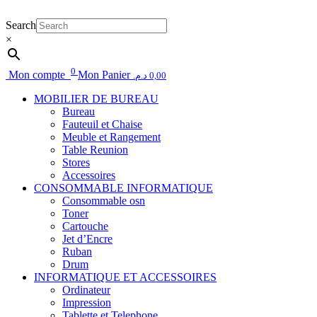
Search
×
0
Mon compte
Mon Panier
د.م.
0,00
MOBILIER DE BUREAU
Bureau
Fauteuil et Chaise
Meuble et Rangement
Table Reunion
Stores
Accessoires
CONSOMMABLE INFORMATIQUE
Consommable osn
Toner
Cartouche
Jet d’Encre
Ruban
Drum
INFORMATIQUE ET ACCESSOIRES
Ordinateur
Impression
Tablette et Telephone