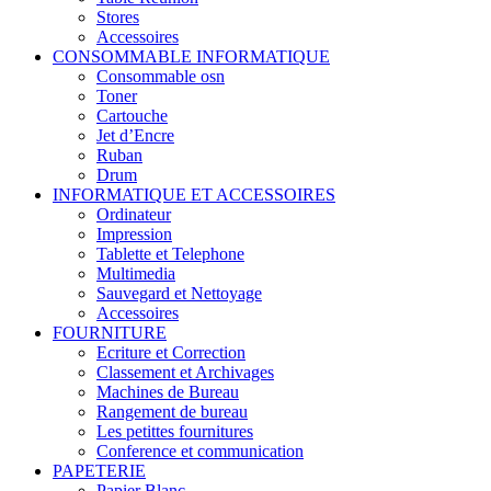
Stores
Accessoires
CONSOMMABLE INFORMATIQUE
Consommable osn
Toner
Cartouche
Jet d’Encre
Ruban
Drum
INFORMATIQUE ET ACCESSOIRES
Ordinateur
Impression
Tablette et Telephone
Multimedia
Sauvegard et Nettoyage
Accessoires
FOURNITURE
Ecriture et Correction
Classement et Archivages
Machines de Bureau
Rangement de bureau
Les petittes fournitures
Conference et communication
PAPETERIE
Papier Blanc