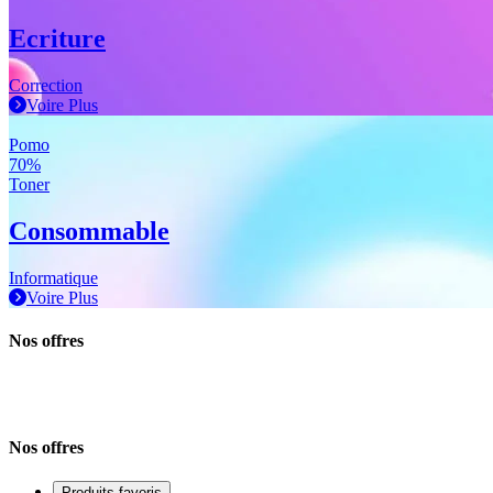
Ecriture
Correction
Voire Plus
Pomo
70%
Toner
Consommable
Informatique
Voire Plus
Nos offres
Nos offres
Produits favoris