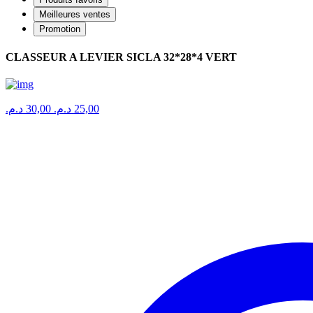
Meilleures ventes
Promotion
CLASSEUR A LEVIER SICLA 32*28*4 VERT
د.م.
30,00
د.م.
25,00