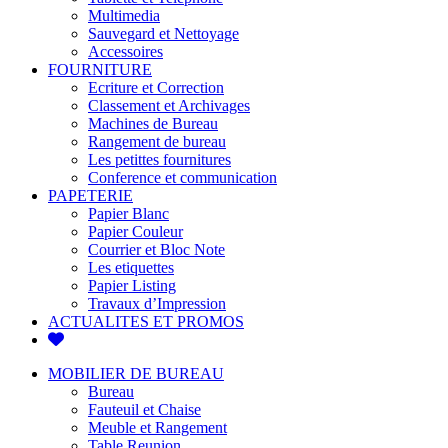
Multimedia
Sauvegard et Nettoyage
Accessoires
FOURNITURE
Ecriture et Correction
Classement et Archivages
Machines de Bureau
Rangement de bureau
Les petittes fournitures
Conference et communication
PAPETERIE
Papier Blanc
Papier Couleur
Courrier et Bloc Note
Les etiquettes
Papier Listing
Travaux d’Impression
ACTUALITES ET PROMOS
MOBILIER DE BUREAU
Bureau
Fauteuil et Chaise
Meuble et Rangement
Table Reunion