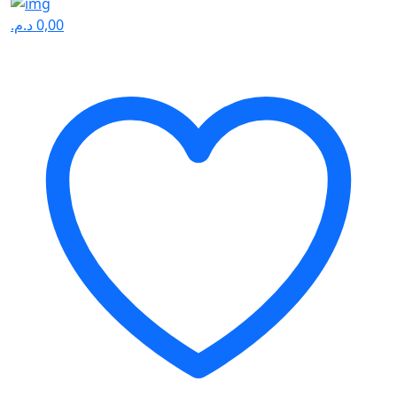
د.م.
0,00