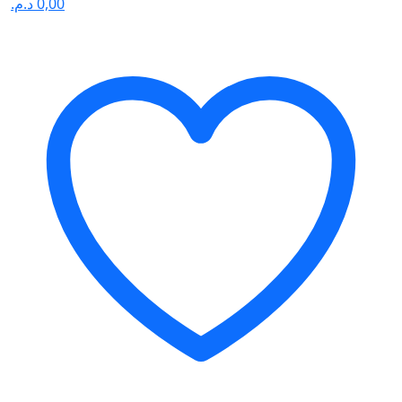
د.م.
0,00