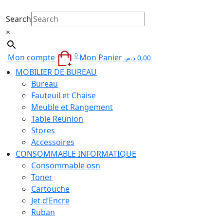
Search
×
0
Mon compte
Mon Panier
د.م.
0,00
MOBILIER DE BUREAU
Bureau
Fauteuil et Chaise
Meuble et Rangement
Table Reunion
Stores
Accessoires
CONSOMMABLE INFORMATIQUE
Consommable osn
Toner
Cartouche
Jet d’Encre
Ruban