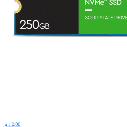
د.م.
0,00