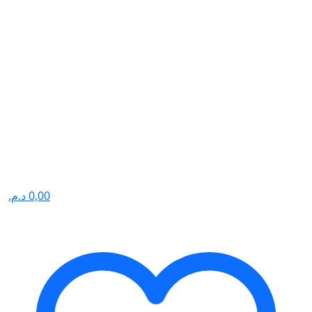
د.م.
0,00