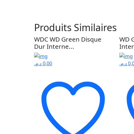
Produits Similaires
WDC WD Green Disque
WD G
Dur Interne...
Inte
د.م.
0,00
د.م.
0,