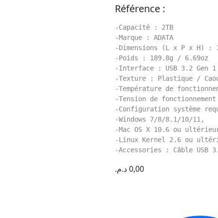
Référence :
-Capacité : 2TB
-Marque : ADATA
-Dimensions (L x P x H) : 
-Poids : 189.8g / 6.69oz
-Interface : USB 3.2 Gen 1
-Texture : Plastique / Cao
-Température de fonctionne
-Tension de fonctionnement
-Configuration système req
-Windows 7/8/8.1/10/11,
-Mac OS X 10.6 ou ultérieu
-Linux Kernel 2.6 ou ultér
-Accessories : Câble USB 3
د.م.
0,00