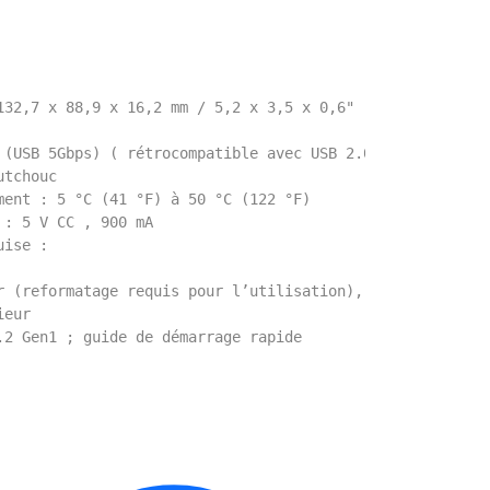
132,7 x 88,9 x 16,2 mm / 5,2 x 3,5 x 0,6"
 (USB 5Gbps) ( rétrocompatible avec USB 2.0)
utchouc
ment : 5 °C (41 °F) à 50 °C (122 °F)
 : 5 V CC , 900 mA
uise :
r (reformatage requis pour l’utilisation),
ieur
.2 Gen1 ; guide de démarrage rapide