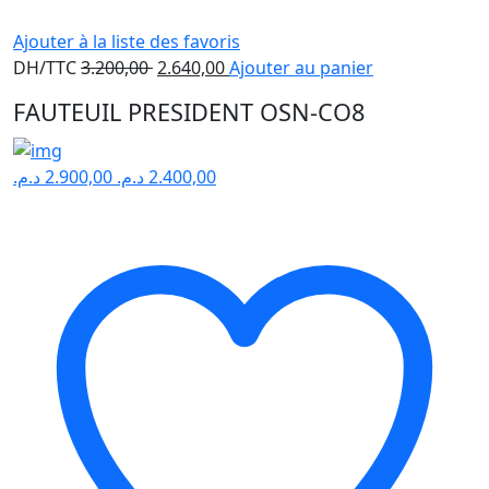
Ajouter à la liste des favoris
Le
Le
DH/TTC
3.200,00
2.640,00
Ajouter au panier
prix
prix
FAUTEUIL PRESIDENT OSN-CO8
initial
actuel
était :
est :
3.200,00 .
2.640,00 .
د.م.
2.900,00
د.م.
2.400,00