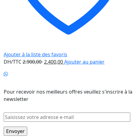
Ajouter à la liste des favoris
Le
Le
DH/TTC
2.900,00
2.400,00
Ajouter au panier
prix
prix
initial
actuel
Newsletter
était :
est :
2.900,00 .
2.400,00 .
Pour recevoir nos meilleurs offres veuillez s'inscrire à la
newsletter