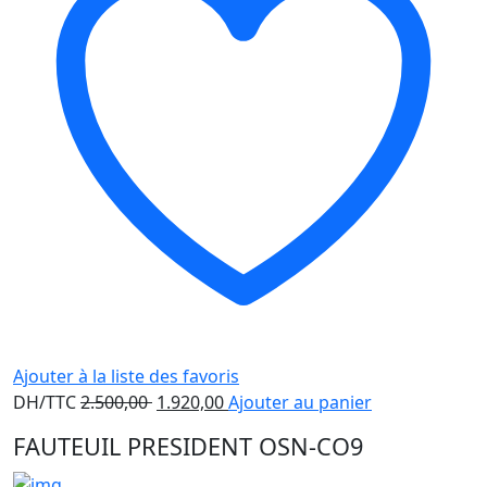
Ajouter à la liste des favoris
Le
Le
DH/TTC
2.500,00
1.920,00
Ajouter au panier
prix
prix
FAUTEUIL PRESIDENT OSN-CO9
initial
actuel
était :
est :