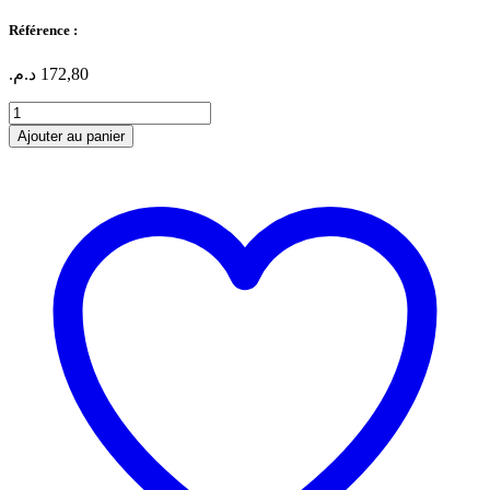
Référence :
د.م.
172,80
quantité
de
Ajouter au panier
BOUTEILLE
D'ENCRE
EPSON
101
MAGENTA