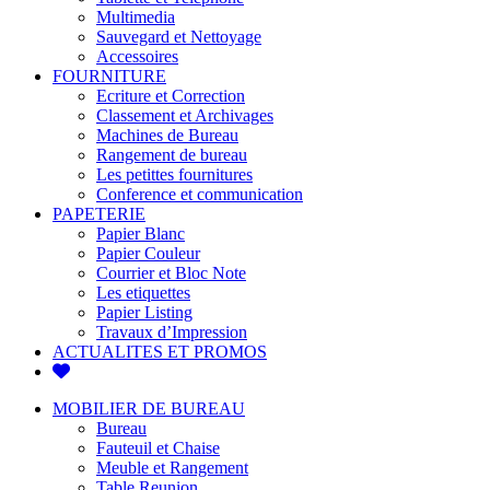
Multimedia
Sauvegard et Nettoyage
Accessoires
FOURNITURE
Ecriture et Correction
Classement et Archivages
Machines de Bureau
Rangement de bureau
Les petittes fournitures
Conference et communication
PAPETERIE
Papier Blanc
Papier Couleur
Courrier et Bloc Note
Les etiquettes
Papier Listing
Travaux d’Impression
ACTUALITES ET PROMOS
MOBILIER DE BUREAU
Bureau
Fauteuil et Chaise
Meuble et Rangement
Table Reunion