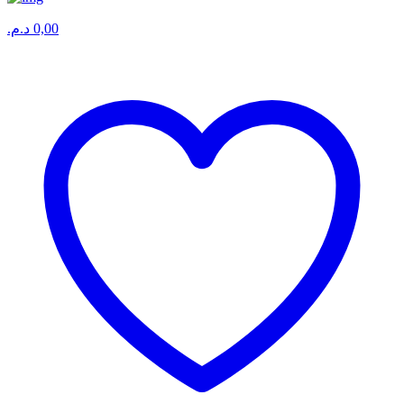
د.م.
0,00