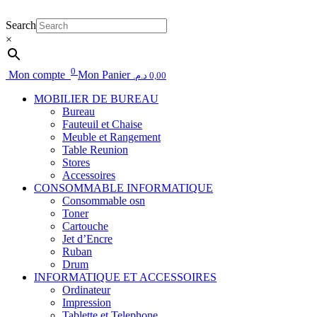
Search
×
0
Mon compte
Mon Panier
د.م.
0,00
MOBILIER DE BUREAU
Bureau
Fauteuil et Chaise
Meuble et Rangement
Table Reunion
Stores
Accessoires
CONSOMMABLE INFORMATIQUE
Consommable osn
Toner
Cartouche
Jet d’Encre
Ruban
Drum
INFORMATIQUE ET ACCESSOIRES
Ordinateur
Impression
Tablette et Telephone