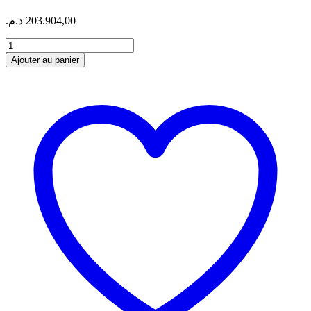
د.م.
203.904,00
quantité
de
Ajouter au panier
BOUTEILLE
D'ENCRE
HP
GT52
CYAN