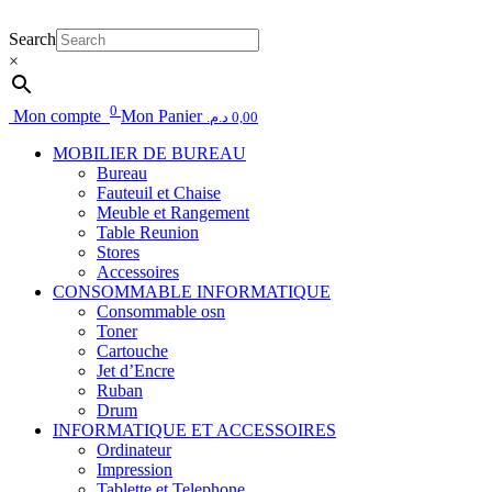
Search
×
0
Mon compte
Mon Panier
د.م.
0,00
MOBILIER DE BUREAU
Bureau
Fauteuil et Chaise
Meuble et Rangement
Table Reunion
Stores
Accessoires
CONSOMMABLE INFORMATIQUE
Consommable osn
Toner
Cartouche
Jet d’Encre
Ruban
Drum
INFORMATIQUE ET ACCESSOIRES
Ordinateur
Impression
Tablette et Telephone