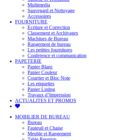
Multimedia
Sauvegard et Nettoyage
Accessoires
FOURNITURE
Ecriture et Correction
Classement et Archivages
Machines de Bureau
Rangement de bureau
Les petittes fournitures
Conference et communication
PAPETERIE
Papier Blanc
Papier Couleur
Courrier et Bloc Note
Les etiquettes
Papier Listing
Travaux d’Impression
ACTUALITES ET PROMOS
MOBILIER DE BUREAU
Bureau
Fauteuil et Chaise
Meuble et Rangement
Table Reunion