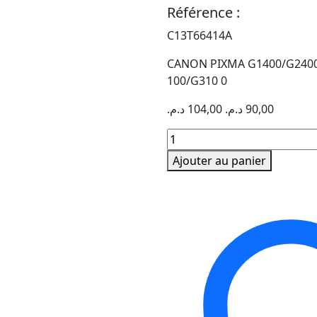
Référence :
C13T66414A
CANON PIXMA G1400/G2400
100/G310 0
د.م.
104,00
د.م.
90,00
quantité
de
Ajouter au panier
BOUTEILLE
D'ENCRE
OSN
T6641
NOIR