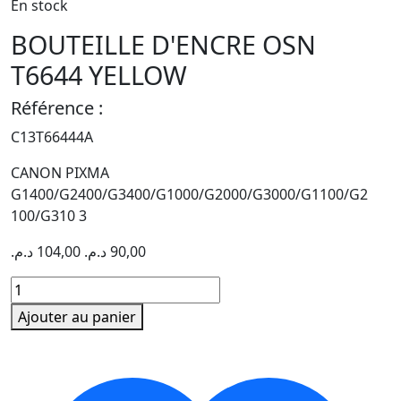
En stock
BOUTEILLE D'ENCRE OSN
T6644 YELLOW
Référence :
C13T66444A
CANON PIXMA
G1400/G2400/G3400/G1000/G2000/G3000/G1100/G2
100/G310 3
د.م.
104,00
د.م.
90,00
quantité
de
Ajouter au panier
BOUTEILLE
D'ENCRE
OSN
T6644