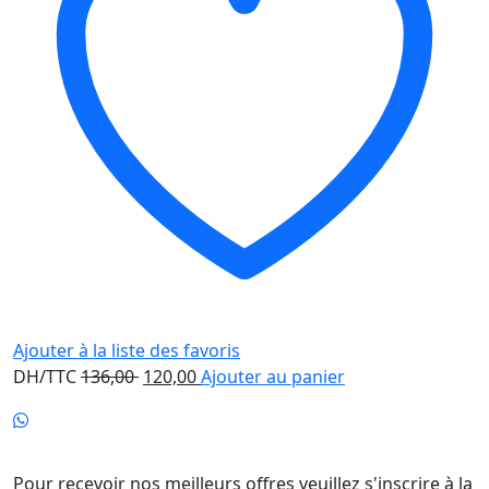
Ajouter à la liste des favoris
Le
Le
DH/TTC
136,00
120,00
Ajouter au panier
prix
prix
initial
actuel
Newsletter
était :
est :
136,00 .
120,00 .
Pour recevoir nos meilleurs offres veuillez s'inscrire à la