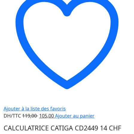
Ajouter à la liste des favoris
Le
Le
DH/TTC
119,00
105,00
Ajouter au panier
prix
prix
CALCULATRICE CATIGA CD2449 14 CHF
initial
actuel