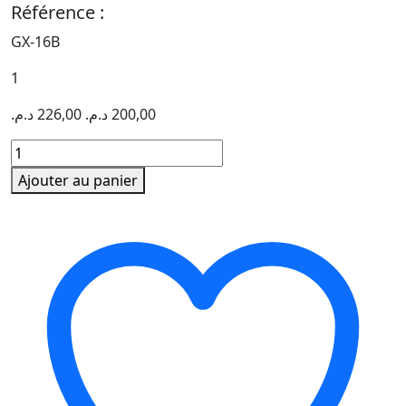
Référence :
GX-16B
1
د.م.
226,00
د.م.
200,00
quantité
de
Ajouter au panier
CALCULATRICE
CASIO
GX-
16B