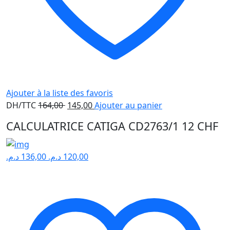
Ajouter à la liste des favoris
Le
Le
DH/TTC
164,00
145,00
Ajouter au panier
prix
prix
CALCULATRICE CATIGA CD2763/1 12 CHF
initial
actuel
était :
est :
164,00 .
145,00 .
د.م.
136,00
د.م.
120,00