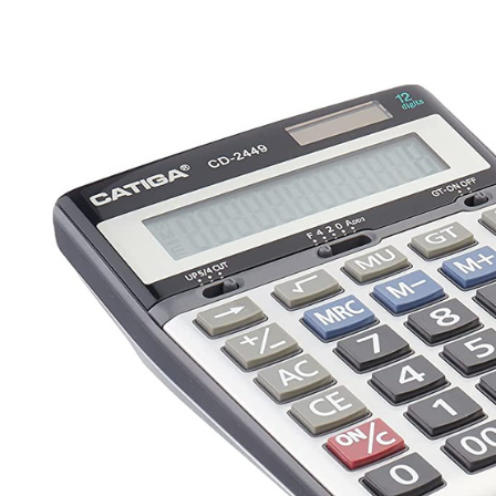
était :
est :
119,00 .
105,00 .