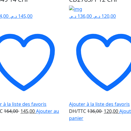
4,00
د.م.
145,00
د.م.
136,00
د.م.
120,00
 à la liste des favoris
Ajouter à la liste des favoris
Le
Le
Le
Le
TC
164,00
145,00
Ajouter au
DH/TTC
136,00
120,00
Ajout
prix
prix
prix
prix
panier
initial
actuel
initial
actue