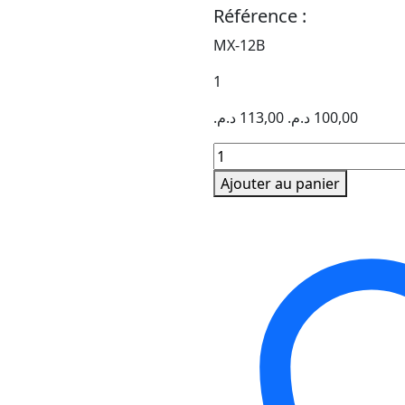
Référence :
MX-12B
1
د.م.
113,00
د.م.
100,00
quantité
de
Ajouter au panier
CALCULATRICE
CASIO
MX-
12B