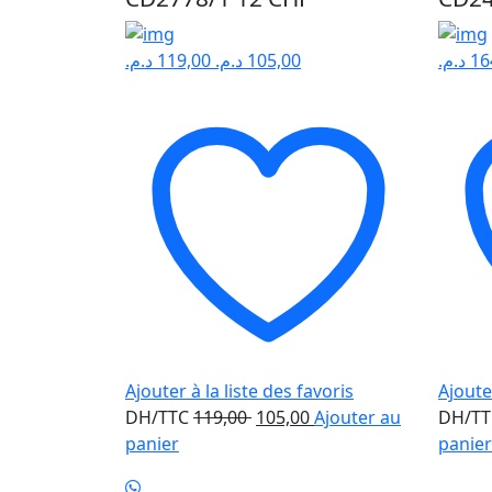
د.م.
119,00
د.م.
105,00
د.م.
16
Ajouter à la liste des favoris
Ajouter
Le
Le
DH/TTC
119,00
105,00
Ajouter au
DH/T
prix
prix
panier
panier
initial
actuel