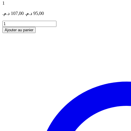
1
د.م.
107,00
د.م.
95,00
quantité
de
Ajouter au panier
CALCULATRICE
CATIGA
CD2381
12
CHF