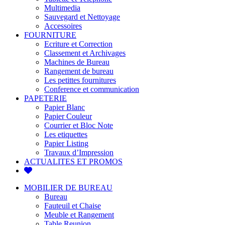
Multimedia
Sauvegard et Nettoyage
Accessoires
FOURNITURE
Ecriture et Correction
Classement et Archivages
Machines de Bureau
Rangement de bureau
Les petittes fournitures
Conference et communication
PAPETERIE
Papier Blanc
Papier Couleur
Courrier et Bloc Note
Les etiquettes
Papier Listing
Travaux d’Impression
ACTUALITES ET PROMOS
MOBILIER DE BUREAU
Bureau
Fauteuil et Chaise
Meuble et Rangement
Table Reunion