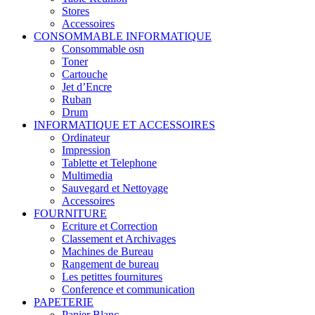
Stores
Accessoires
CONSOMMABLE INFORMATIQUE
Consommable osn
Toner
Cartouche
Jet d’Encre
Ruban
Drum
INFORMATIQUE ET ACCESSOIRES
Ordinateur
Impression
Tablette et Telephone
Multimedia
Sauvegard et Nettoyage
Accessoires
FOURNITURE
Ecriture et Correction
Classement et Archivages
Machines de Bureau
Rangement de bureau
Les petittes fournitures
Conference et communication
PAPETERIE
Papier Blanc