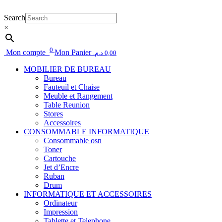
Search
×
0
Mon compte
Mon Panier
د.م.
0,00
MOBILIER DE BUREAU
Bureau
Fauteuil et Chaise
Meuble et Rangement
Table Reunion
Stores
Accessoires
CONSOMMABLE INFORMATIQUE
Consommable osn
Toner
Cartouche
Jet d’Encre
Ruban
Drum
INFORMATIQUE ET ACCESSOIRES
Ordinateur
Impression
Tablette et Telephone