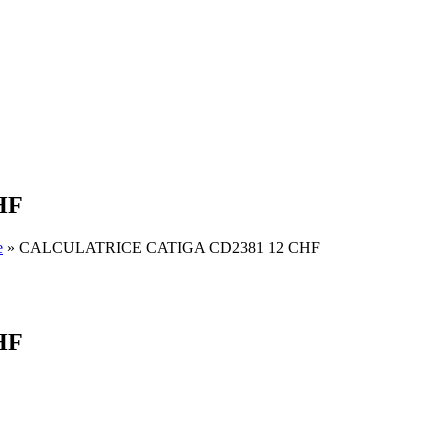
HF
e
» CALCULATRICE CATIGA CD2381 12 CHF
HF