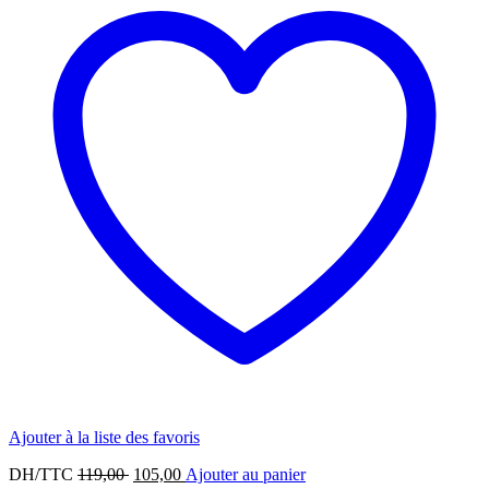
Ajouter à la liste des favoris
Le
Le
DH/TTC
119,00
105,00
Ajouter au panier