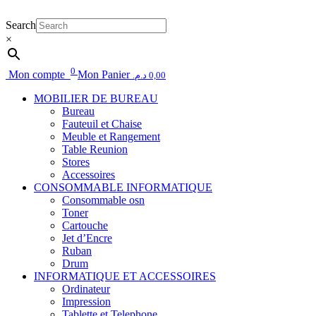
Search
×
0
Mon compte
Mon Panier
د.م.
0,00
MOBILIER DE BUREAU
Bureau
Fauteuil et Chaise
Meuble et Rangement
Table Reunion
Stores
Accessoires
CONSOMMABLE INFORMATIQUE
Consommable osn
Toner
Cartouche
Jet d’Encre
Ruban
Drum
INFORMATIQUE ET ACCESSOIRES
Ordinateur
Impression
Tablette et Telephone