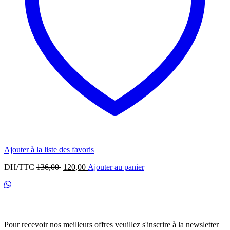
Ajouter à la liste des favoris
Le
Le
DH/TTC
136,00
120,00
Ajouter au panier
prix
prix
initial
actuel
était :
est :
136,00 .
120,00 .
Newsletter
Pour recevoir nos meilleurs offres veuillez s'inscrire à la newsletter