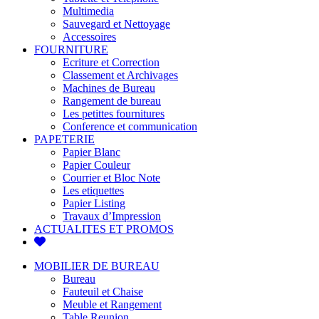
Multimedia
Sauvegard et Nettoyage
Accessoires
FOURNITURE
Ecriture et Correction
Classement et Archivages
Machines de Bureau
Rangement de bureau
Les petittes fournitures
Conference et communication
PAPETERIE
Papier Blanc
Papier Couleur
Courrier et Bloc Note
Les etiquettes
Papier Listing
Travaux d’Impression
ACTUALITES ET PROMOS
MOBILIER DE BUREAU
Bureau
Fauteuil et Chaise
Meuble et Rangement
Table Reunion