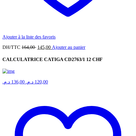
Ajouter à la liste des favoris
Le
Le
DH/TTC
164,00
145,00
Ajouter au panier
prix
prix
initial
actuel
CALCULATRICE CATIGA CD2763/1 12 CHF
était :
est :
164,00 .
145,00 .
د.م.
136,00
د.م.
120,00