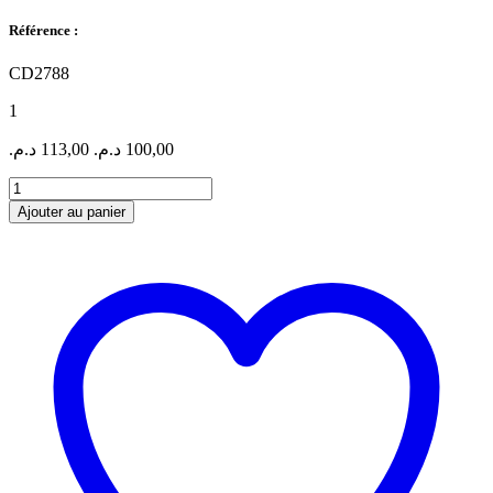
Référence :
CD2788
1
د.م.
113,00
د.م.
100,00
quantité
de
Ajouter au panier
CALCULATRICE
CATIGA
CD2788/1
12
CHF