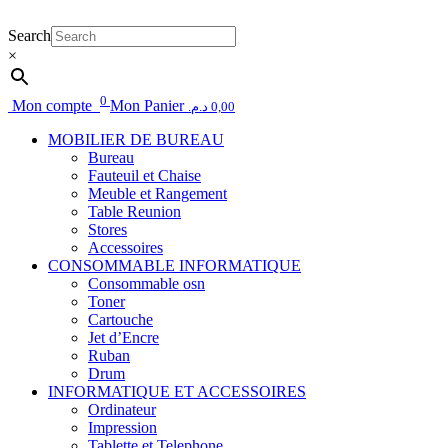
Search
×
0
Mon compte
Mon Panier
د.م.
0,00
MOBILIER DE BUREAU
Bureau
Fauteuil et Chaise
Meuble et Rangement
Table Reunion
Stores
Accessoires
CONSOMMABLE INFORMATIQUE
Consommable osn
Toner
Cartouche
Jet d’Encre
Ruban
Drum
INFORMATIQUE ET ACCESSOIRES
Ordinateur
Impression
Tablette et Telephone