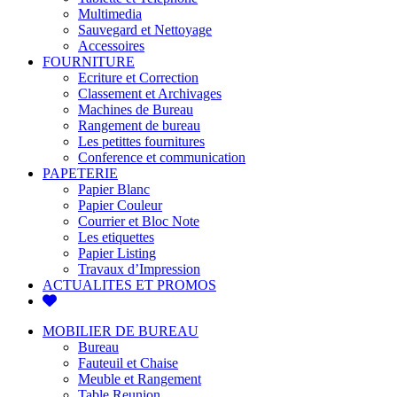
Multimedia
Sauvegard et Nettoyage
Accessoires
FOURNITURE
Ecriture et Correction
Classement et Archivages
Machines de Bureau
Rangement de bureau
Les petittes fournitures
Conference et communication
PAPETERIE
Papier Blanc
Papier Couleur
Courrier et Bloc Note
Les etiquettes
Papier Listing
Travaux d’Impression
ACTUALITES ET PROMOS
MOBILIER DE BUREAU
Bureau
Fauteuil et Chaise
Meuble et Rangement
Table Reunion