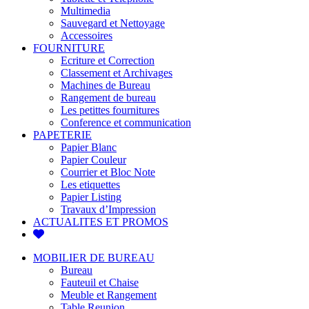
Multimedia
Sauvegard et Nettoyage
Accessoires
FOURNITURE
Ecriture et Correction
Classement et Archivages
Machines de Bureau
Rangement de bureau
Les petittes fournitures
Conference et communication
PAPETERIE
Papier Blanc
Papier Couleur
Courrier et Bloc Note
Les etiquettes
Papier Listing
Travaux d’Impression
ACTUALITES ET PROMOS
MOBILIER DE BUREAU
Bureau
Fauteuil et Chaise
Meuble et Rangement
Table Reunion