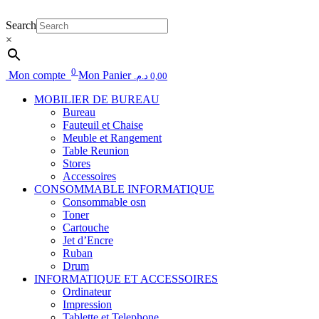
Search
×
0
Mon compte
Mon Panier
د.م.
0,00
MOBILIER DE BUREAU
Bureau
Fauteuil et Chaise
Meuble et Rangement
Table Reunion
Stores
Accessoires
CONSOMMABLE INFORMATIQUE
Consommable osn
Toner
Cartouche
Jet d’Encre
Ruban
Drum
INFORMATIQUE ET ACCESSOIRES
Ordinateur
Impression
Tablette et Telephone