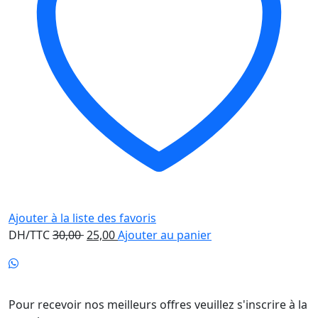
Ajouter à la liste des favoris
Le
Le
DH/TTC
30,00
25,00
Ajouter au panier
prix
prix
initial
actuel
Newsletter
était :
est :
30,00 .
25,00 .
Pour recevoir nos meilleurs offres veuillez s'inscrire à la