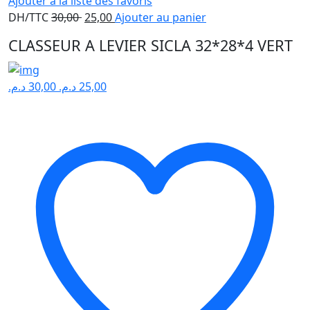
Ajouter à la liste des favoris
Le
Le
DH/TTC
30,00
25,00
Ajouter au panier
prix
prix
CLASSEUR A LEVIER SICLA 32*28*4 VERT
initial
actuel
était :
est :
30,00 .
25,00 .
د.م.
30,00
د.م.
25,00