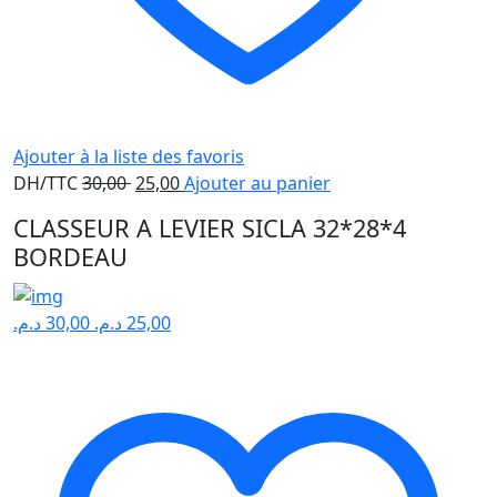
Ajouter à la liste des favoris
Le
Le
DH/TTC
30,00
25,00
Ajouter au panier
prix
prix
CLASSEUR A LEVIER SICLA 32*28*4
initial
actuel
BORDEAU
était :
est :
30,00 .
25,00 .
د.م.
30,00
د.م.
25,00