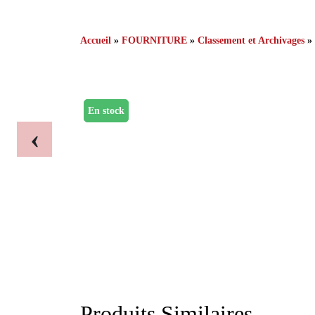
Accueil
»
FOURNITURE
»
Classement et Archivages
»
En stock
‹
Produits Similaires