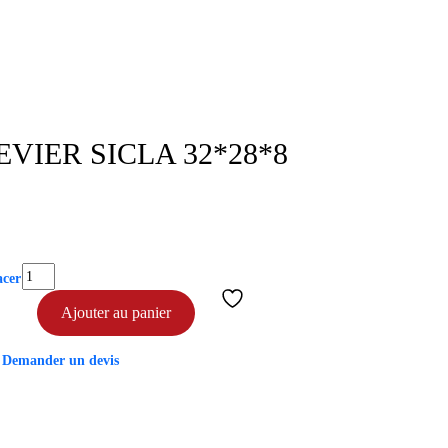
VIER SICLA 32*28*8
quantité
acer
de
Ajouter au panier
classeur
a
levier
Demander un devis
sicla
32*28*8