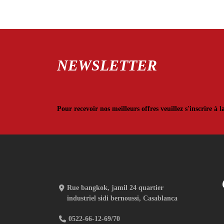
30,00 .
25,00 .
NEWSLETTER
Pour recevoir nos meilleurs offres veuillez s'inscrire à l
Rue bangkok, jamil 24 quartier
industriel sidi bernoussi, Casablanca
0522-66-12-69/70