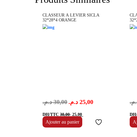
CLASSEUR A LEVIER SICLA
CL
32*28*4 ORANGE
32*
د.م.
30,00
د.م.
25,00
د.م
Le
Le
DH/TTC
30,00
25,00
DH
prix
prix
Ajouter au panier
Aj
initial
actuel
était :
est :