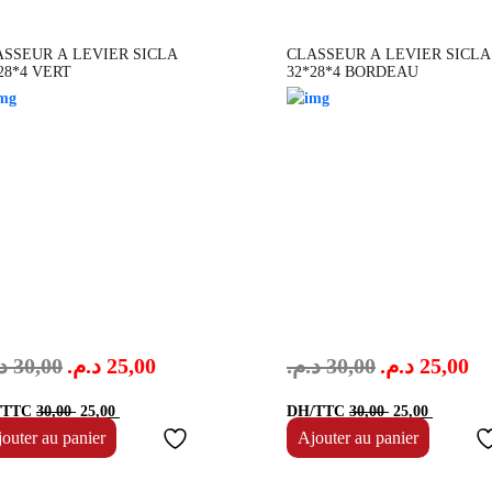
ASSEUR A LEVIER SICLA
CLASSEUR A LEVIER SICLA
28*4 VERT
32*28*4 BORDEAU
.
30,00
د.م.
25,00
د.م.
30,00
د.م.
25,00
Le
Le
Le
Le
/TTC
30,00
25,00
DH/TTC
30,00
25,00
prix
prix
prix
prix
outer au panier
Ajouter au panier
initial
actuel
initial
actuel
était :
est :
était :
est :