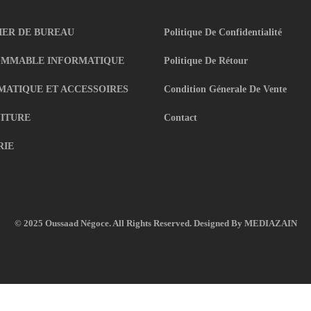
IER DE BUREAU
Politique De Confidentialité
MMABLE INFORMATIQUE
Politique De Rétour
MATIQUE ET ACCESSOIRES
Condition Génerale De Vente
ITURE
Contact
RIE
© 2025 Oussaad Négoce. All Rights Reserved. Designed By
MEDIAZAIN