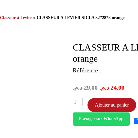
Classeur à Levier
» CLASSEUR A LEVIER SICLA 32*28*8 orange
CLASSEUR A LE
orange
Référence :
د.م.
29,00
د.م.
24,00
quantité
Ajouter au panier
de
classeur
Partager sur WhatsApp
a
levier
sicla