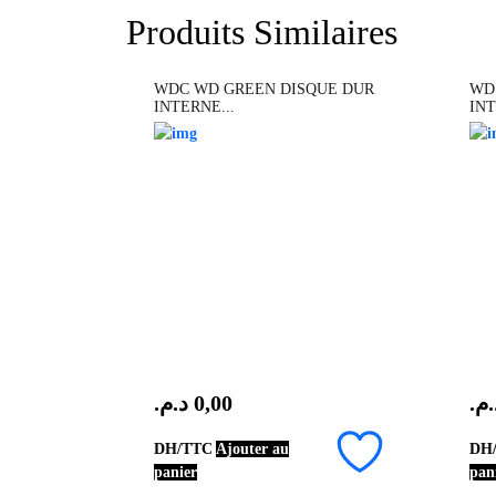
Produits Similaires
WDC WD GREEN DISQUE DUR
WD
INTERNE...
INT
د.م.
0,00
د.م
DH/TTC
Ajouter au
DH
panier
pan