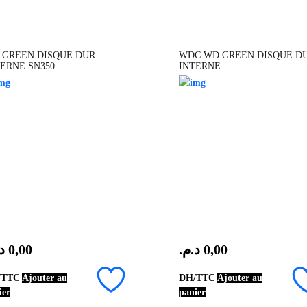
32*28*8
orange
 GREEN DISQUE DUR
WDC WD GREEN DISQUE D
ERNE SN350...
INTERNE...
.
0,00
د.م.
0,00
/TTC
Ajouter au
DH/TTC
Ajouter au
ier
panier