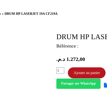
m
» DRUM HP LASERJET 19A CF219A
DRUM HP LASE
Référence :
د.م.
1.272,00
quantité
Ajouter au panier
de
drum
Partager sur WhatsApp
hp
laserjet
19a
cf219a