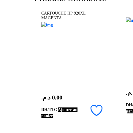
CARTOUCHE HP 920XL
MAGENTA
د.م
د.م.
0,00
DH
DH/TTC
Ajouter au
pan
panier