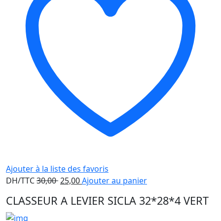
Ajouter à la liste des favoris
Le
Le
DH/TTC
30,00
25,00
Ajouter au panier
prix
prix
CLASSEUR A LEVIER SICLA 32*28*4 VERT
initial
actuel
était :
est :