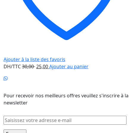
Ajouter à la liste des favoris
Le
Le
DH/TTC
30,00
25,00
Ajouter au panier
prix
prix
initial
actuel
Newsletter
était :
est :
30,00 .
25,00 .
Pour recevoir nos meilleurs offres veuillez s'inscrire à la
newsletter