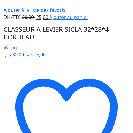
Ajouter à la liste des favoris
Le
Le
DH/TTC
30,00
25,00
Ajouter au panier
prix
prix
CLASSEUR A LEVIER SICLA 32*28*4
initial
actuel
BORDEAU
était :
est :
30,00 .
25,00 .
د.م.
30,00
د.م.
25,00