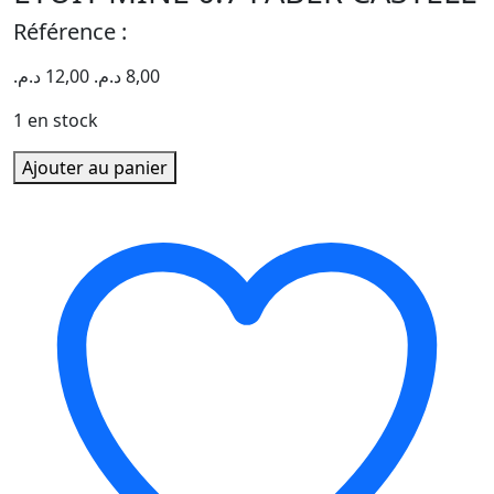
Référence :
د.م.
12,00
د.م.
8,00
1 en stock
quantité
Ajouter au panier
de
ETUIT
MINE
0.7
FABER
CASTELL