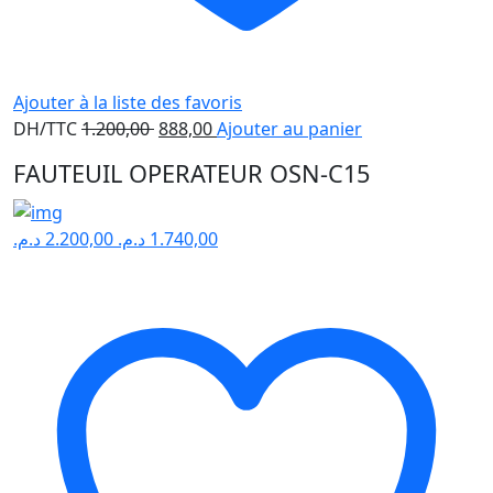
Ajouter à la liste des favoris
Le
Le
DH/TTC
1.200,00
888,00
Ajouter au panier
prix
prix
FAUTEUIL OPERATEUR OSN-C15
initial
actuel
était :
est :
1.200,00 .
888,00 .
د.م.
2.200,00
د.م.
1.740,00