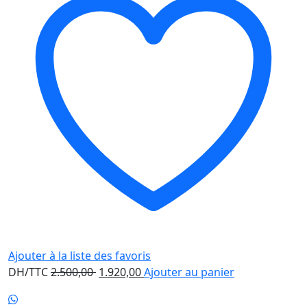
Ajouter à la liste des favoris
Le
Le
DH/TTC
2.500,00
1.920,00
Ajouter au panier
prix
prix
initial
actuel