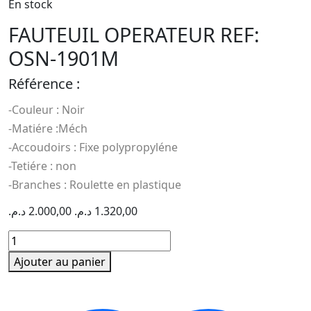
En stock
FAUTEUIL OPERATEUR REF:
OSN-1901M
Référence :
-Couleur : Noir
-Matiére :Méch
-Accoudoirs : Fixe polypropyléne
-Tetiére : non
-Branches : Roulette en plastique
د.م.
2.000,00
د.م.
1.320,00
quantité
de
Ajouter au panier
FAUTEUIL
OPERATEUR
REF: