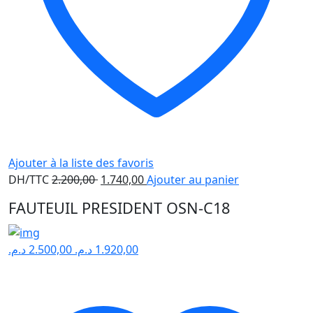
Ajouter à la liste des favoris
Le
Le
DH/TTC
2.200,00
1.740,00
Ajouter au panier
prix
prix
FAUTEUIL PRESIDENT OSN-C18
initial
actuel
était :
est :
2.200,00 .
1.740,00 .
د.م.
2.500,00
د.م.
1.920,00