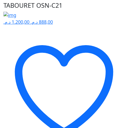
TABOURET OSN-C21
د.م.
1.200,00
د.م.
888,00