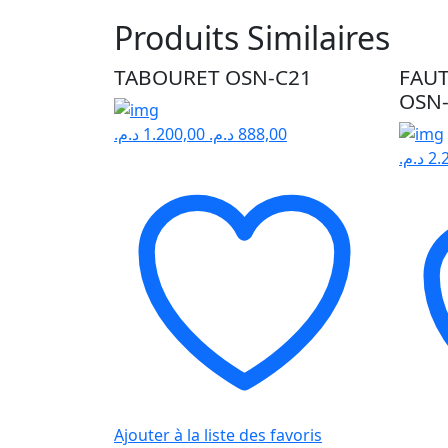
Produits Similaires
TABOURET OSN-C21
FAUT
OSN
د.م.
1.200,00
د.م.
888,00
د.م.
2.
Ajouter à la liste des favoris