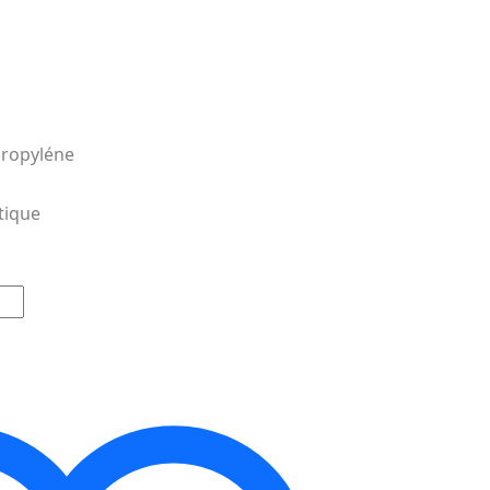
propyléne
tique