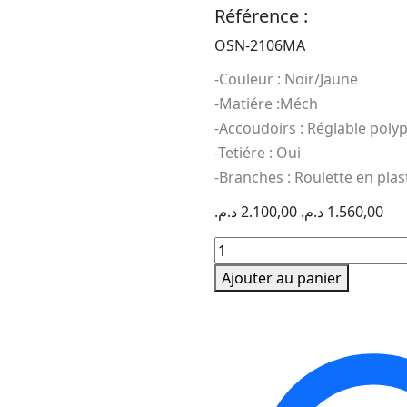
Référence :
OSN-2106MA
-Couleur : Noir/Jaune
-Matiére :Méch
-Accoudoirs : Réglable poly
-Tetiére : Oui
-Branches : Roulette en plas
د.م.
2.100,00
د.م.
1.560,00
quantité
de
Ajouter au panier
FAUTEUIL
PRESIDENT
OSN-
2106MA