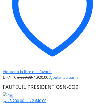
Ajouter à la liste des favoris
Le
Le
DH/TTC
2.500,00
1.920,00
Ajouter au panier
prix
prix
FAUTEUIL PRESIDENT OSN-CO9
initial
actuel
était :
est :
2.500,00 .
1.920,00 .
د.م.
3.200,00
د.م.
2.640,00