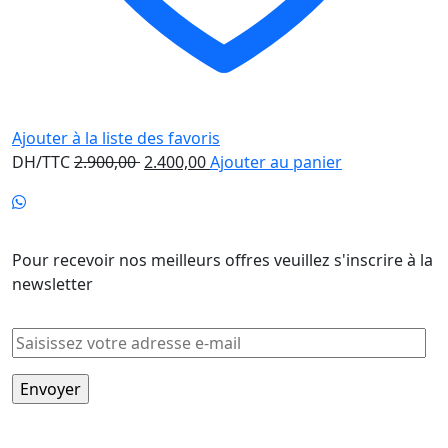
Ajouter à la liste des favoris
Le
Le
DH/TTC
2.900,00
2.400,00
Ajouter au panier
prix
prix
initial
actuel
Newsletter
était :
est :
2.900,00 .
2.400,00 .
Pour recevoir nos meilleurs offres veuillez s'inscrire à la
newsletter