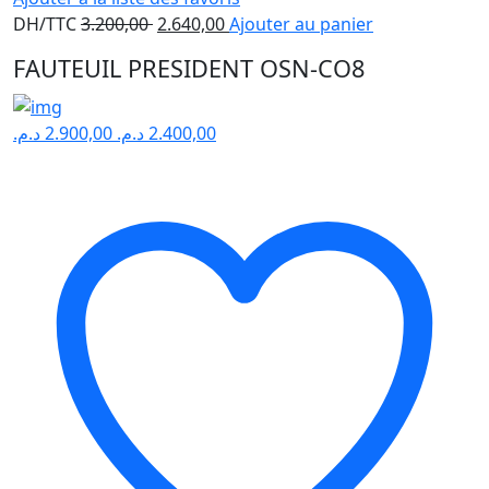
Le
Le
DH/TTC
3.200,00
2.640,00
Ajouter au panier
prix
prix
FAUTEUIL PRESIDENT OSN-CO8
initial
actuel
était :
est :
3.200,00 .
2.640,00 .
د.م.
2.900,00
د.م.
2.400,00