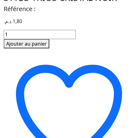
Référence :
د.م.
1,80
quantité
de
Ajouter au panier
STYLO
TRIOS
CRISTAL
NOIR