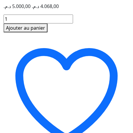
د.م.
5.000,00
د.م.
4.068,00
quantité
de
Ajouter au panier
Imprimante
HP
Laser
Monochrome
Multifonction
Laser
Tank
1602w