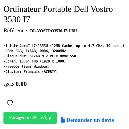
Ordinateur Portable Dell Vostro
3530 I7
Référence :
DL-VOSTRO3530-I7-UBU
-Intel® Core™ i7-1355U (12MB Cache, up to 4.7 GHz, 10 cores)

-RAM: 8GB, 1x8GB, DDR4, 3200MHz

-Disque dur: 512GB M.2 PCIe NVMe SSD

-Écran: 15.6" FHD (1920 x 1080)

-FreeDOS (Sans Windows)

-Clavier: Français (AZERTY)
د.م.
0,00
Partager sur WhatsApp
Demander un devis