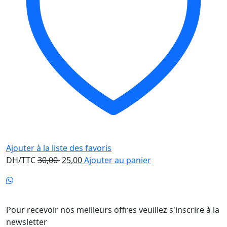
Ajouter à la liste des favoris
Le
Le
DH/TTC
30,00
25,00
Ajouter au panier
prix
prix
initial
actuel
Newsletter
était :
est :
30,00 .
25,00 .
Pour recevoir nos meilleurs offres veuillez s'inscrire à la
newsletter