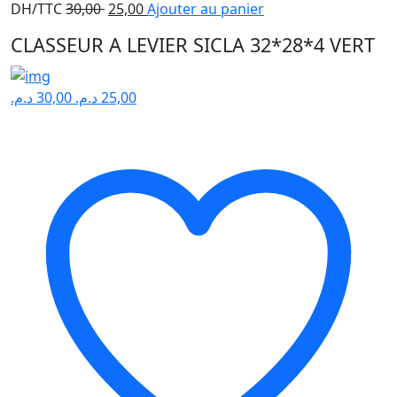
Le
Le
DH/TTC
30,00
25,00
Ajouter au panier
prix
prix
CLASSEUR A LEVIER SICLA 32*28*4 VERT
initial
actuel
était :
est :
30,00 .
25,00 .
د.م.
30,00
د.م.
25,00