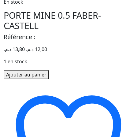
En stock
PORTE MINE 0.5 FABER-
CASTELL
Référence :
د.م.
13,80
د.م.
12,00
1 en stock
quantité
Ajouter au panier
de
PORTE
MINE
0.5
FABER-
CASTELL