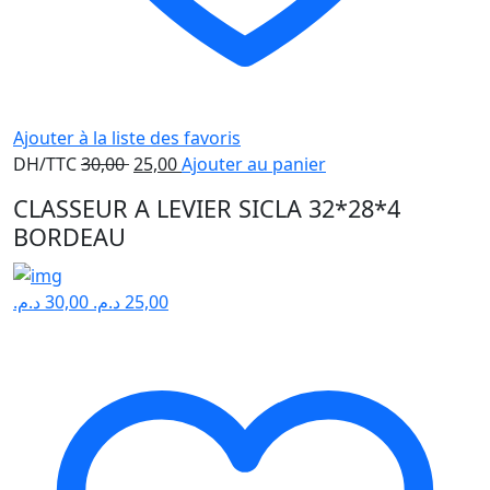
Ajouter à la liste des favoris
Le
Le
DH/TTC
30,00
25,00
Ajouter au panier
prix
prix
CLASSEUR A LEVIER SICLA 32*28*4
initial
actuel
BORDEAU
était :
est :
30,00 .
25,00 .
د.م.
30,00
د.م.
25,00