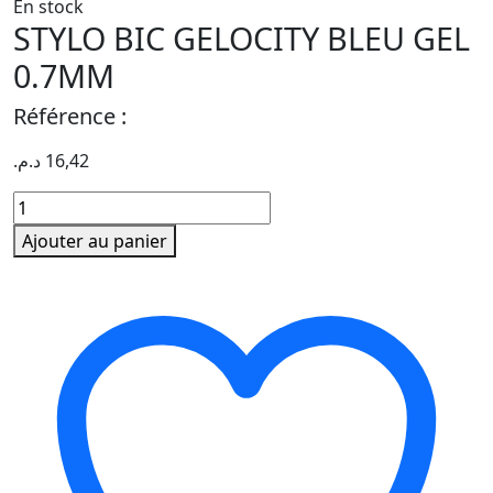
En stock
STYLO BIC GELOCITY BLEU GEL
0.7MM
Référence :
د.م.
16,42
quantité
de
Ajouter au panier
STYLO
BIC
GELOCITY
BLEU
GEL
0.7MM