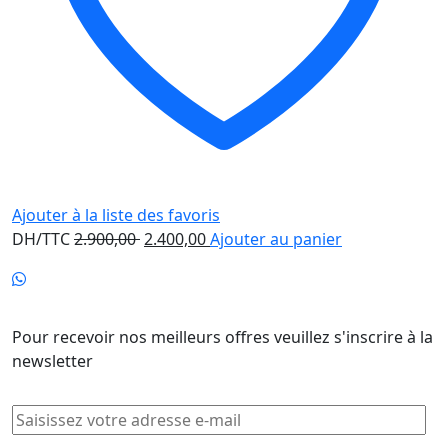
Ajouter à la liste des favoris
Le
Le
DH/TTC
2.900,00
2.400,00
Ajouter au panier
prix
prix
initial
actuel
Newsletter
était :
est :
2.900,00 .
2.400,00 .
Pour recevoir nos meilleurs offres veuillez s'inscrire à la
newsletter