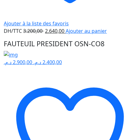
Ajouter à la liste des favoris
Le
Le
DH/TTC
3.200,00
2.640,00
Ajouter au panier
prix
prix
FAUTEUIL PRESIDENT OSN-CO8
initial
actuel
était :
est :
3.200,00 .
2.640,00 .
د.م.
2.900,00
د.م.
2.400,00