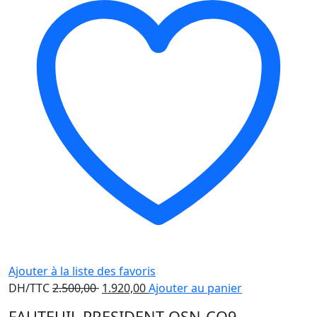
Ajouter à la liste des favoris
Le
Le
DH/TTC
2.500,00
1.920,00
Ajouter au panier
prix
prix
FAUTEUIL PRESIDENT OSN-CO9