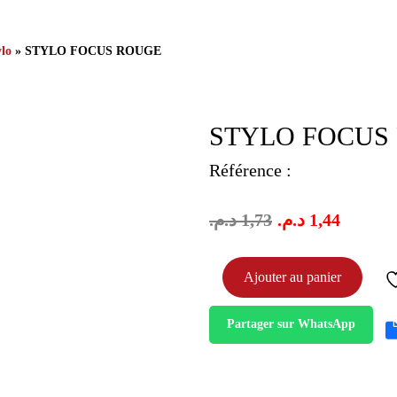
ylo
» STYLO FOCUS ROUGE
STYLO FOCUS
Référence :
د.م.
1,73
د.م.
1,44
quantité
Ajouter au panier
de
stylo
focus
Partager sur WhatsApp
rouge