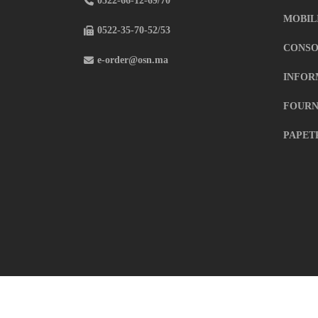
0522-66-12-69/70
MOBIL
0522-35-70-52/53
CONSO
e-order@osn.ma
INFOR
FOURN
PAPET