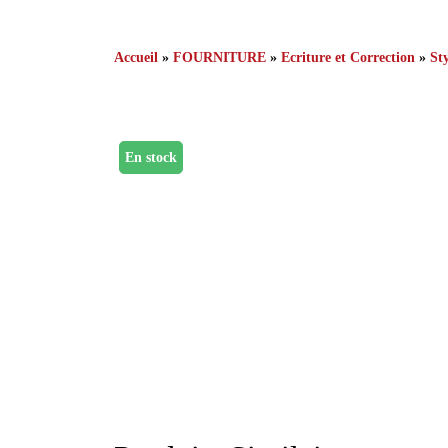
Accueil
»
FOURNITURE
»
Ecriture et Correction
»
St
En stock