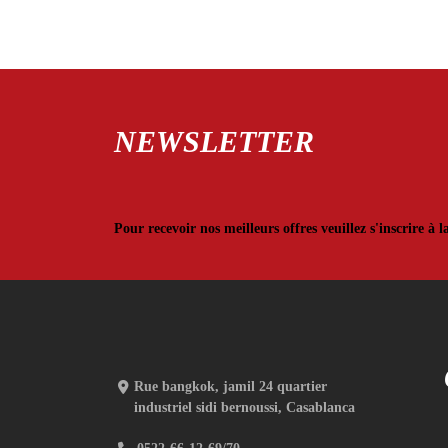
30,00 .
25,00 .
NEWSLETTER
Pour recevoir nos meilleurs offres veuillez s'inscrire à l
Rue bangkok, jamil 24 quartier
industriel sidi bernoussi, Casablanca