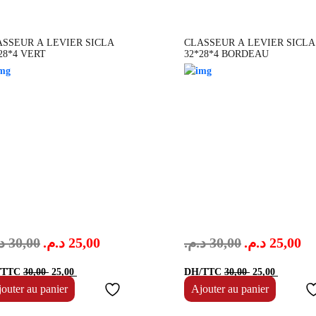
ASSEUR A LEVIER SICLA
CLASSEUR A LEVIER SICLA
28*4 VERT
32*28*4 BORDEAU
.
30,00
د.م.
25,00
د.م.
30,00
د.م.
25,00
Le
Le
Le
Le
/TTC
30,00
25,00
DH/TTC
30,00
25,00
prix
prix
prix
prix
outer au panier
Ajouter au panier
initial
actuel
initial
actuel
était :
est :
était :
est :