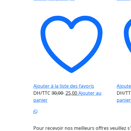
Ajouter à la liste des favoris
Ajouter
Le
Le
DH/TTC
30,00
25,00
Ajouter au
DH/T
prix
prix
panier
panier
initial
actuel
était :
est :
Newsletter
30,00 .
25,00 .
Pour recevoir nos meilleurs offres veuillez s'