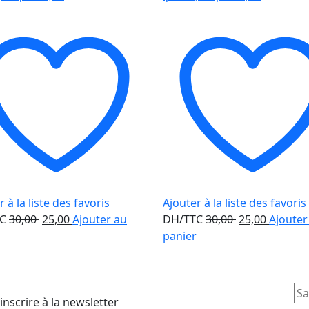
 à la liste des favoris
Ajouter à la liste des favoris
Le
Le
Le
Le
TC
30,00
25,00
Ajouter au
DH/TTC
30,00
25,00
Ajouter
prix
prix
prix
prix
panier
initial
actuel
initial
actuel
était :
est :
était :
est :
30,00 .
25,00 .
30,00 .
25,00 .
inscrire à la newsletter