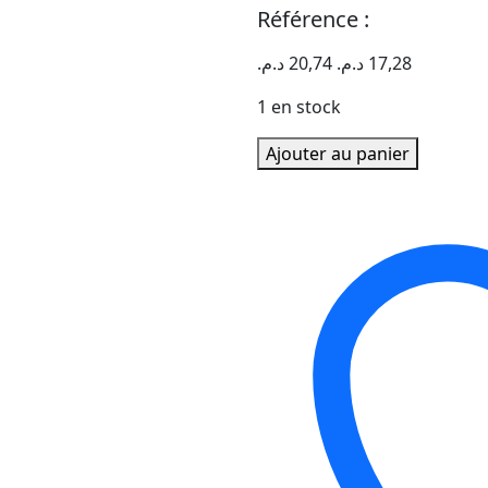
Référence :
د.م.
20,74
د.م.
17,28
1 en stock
quantité
Ajouter au panier
de
STYLO
PILOT
B2P
NOIR
GEL
0.7MM