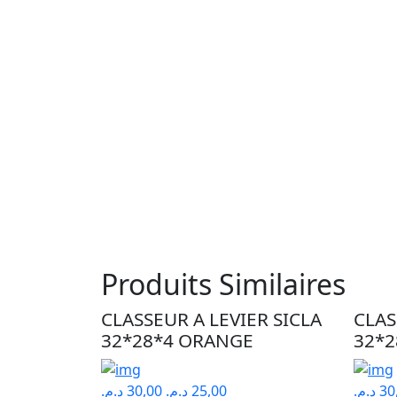
Produits Similaires
CLASSEUR A LEVIER SICLA
CLAS
32*28*4 ORANGE
32*2
د.م.
30,00
د.م.
25,00
د.م.
30