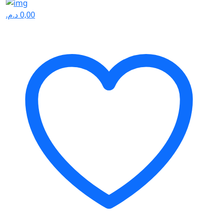
د.م.
0,00