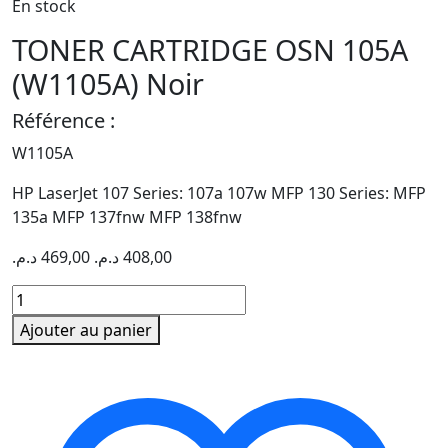
En stock
TONER CARTRIDGE OSN 105A
(W1105A) Noir
Référence :
W1105A
HP LaserJet 107 Series: 107a 107w MFP 130 Series: MFP
135a MFP 137fnw MFP 138fnw
د.م.
469,00
د.م.
408,00
quantité
de
Ajouter au panier
TONER
CARTRIDGE
OSN
105A
(W1105A)