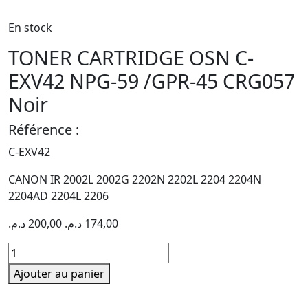
En stock
TONER CARTRIDGE OSN C-
EXV42 NPG-59 /GPR-45 CRG057
Noir
Référence :
C-EXV42
CANON IR 2002L 2002G 2202N 2202L 2204 2204N
2204AD 2204L 2206
د.م.
200,00
د.م.
174,00
quantité
de
Ajouter au panier
TONER
CARTRIDGE