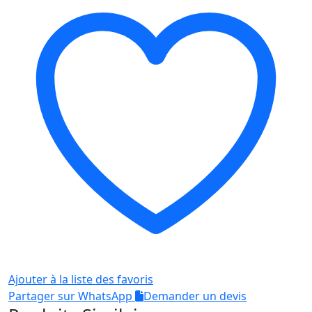
OSN
C-
EXV42
NPG-
59
/GPR-
45
CRG057
Noir
Ajouter à la liste des favoris
Partager sur WhatsApp
Demander un devis