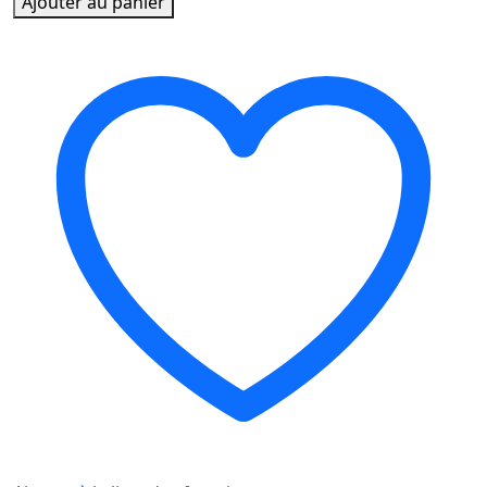
Ajouter au panier
TONER
CARTRIDGE
OSN
CF280A/CE505A
NOIR