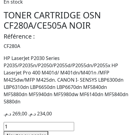
En stock
TONER CARTRIDGE OSN
CF280A/CE505A NOIR
Référence :
CF280A
HP LaserJet P2030 Series
P2035/P2035n/P2050/P2055d/P2055dn/P2055x HP
Laserjet Pro 400 M401d/ M401dn/M401n /MFP
M425dw/MFP M425dn. CANON I- SENSYS LBP6300dn
LBP6310dn LBP6650dn LBP6670dn MF5840dn
MF5880dn MF5940dn MF5980dw MF6140dn MF5840dn
5880dn
د.م.
269,00
د.م.
234,00
quantité
de