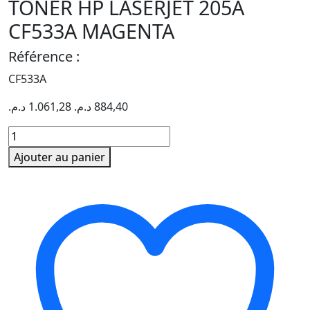
TONER HP LASERJET 205A
CF533A MAGENTA
Référence :
CF533A
د.م.
1.061,28
د.م.
884,40
quantité
de
Ajouter au panier
TONER
HP
LASERJET
205A
CF533A
MAGENTA