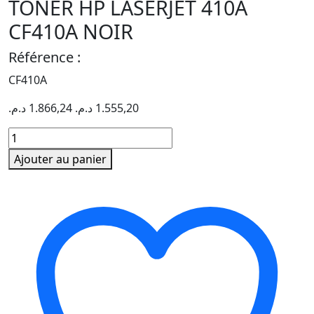
TONER HP LASERJET 410A
CF410A NOIR
Référence :
CF410A
د.م.
1.866,24
د.م.
1.555,20
quantité
de
Ajouter au panier
TONER
HP
LASERJET
410A
CF410A
NOIR