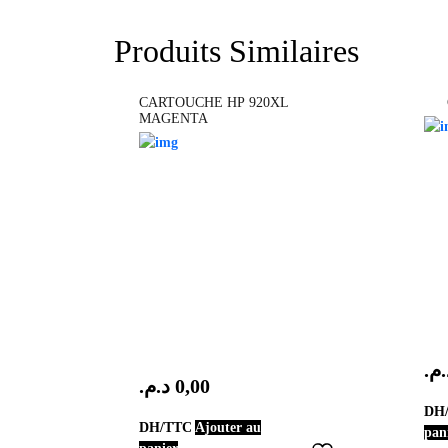
Produits Similaires
CARTOUCHE HP 920XL
MAGENTA
د.م
د.م.
0,00
DH
DH/TTC
Ajouter au
pan