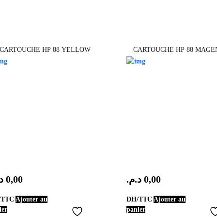
w2031a
cyan
CARTOUCHE HP 88 YELLOW
CARTOUCHE HP 88 MAGE
.
0,00
د.م.
0,00
/TTC
Ajouter au
DH/TTC
Ajouter au
ier
panier