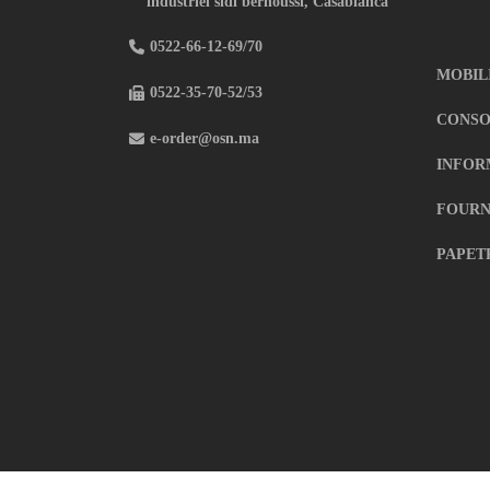
industriel sidi bernoussi, Casablanca
0522-66-12-69/70
MOBIL
0522-35-70-52/53
CONSO
e-order@osn.ma
INFOR
FOURN
PAPET