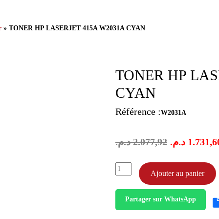
r
» TONER HP LASERJET 415A W2031A CYAN
TONER HP LAS
CYAN
Référence :
W2031A
د.م.
2.077,92
د.م.
1.731,6
quantité
Ajouter au panier
de
toner
hp
Partager sur WhatsApp
laserjet
415a