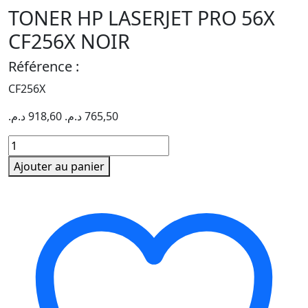
TONER HP LASERJET PRO 56X
CF256X NOIR
Référence :
CF256X
د.م.
918,60
د.م.
765,50
quantité
de
Ajouter au panier
TONER
HP
LASERJET
PRO
56X
CF256X
NOIR